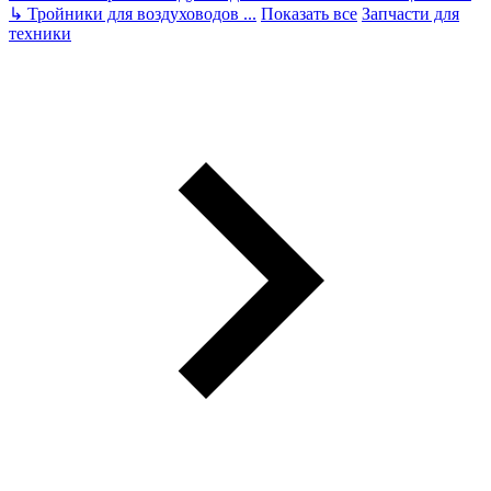
↳
Тройники для воздуховодов
...
Показать все
Запчасти для
техники