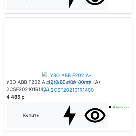
УЗО ABB F202 A-40/0.03 40А 30mA (А)
2CSF202101R1400
4 485 р
В наличии
Купить