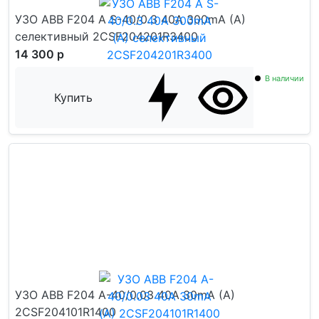
УЗО ABB F204 A S-40/0.3 40А 300mA (A)
селективный 2CSF204201R3400
14 300 р
В наличии
Купить
УЗО ABB F204 A-40/0.03 40А 30mA (А)
2CSF204101R1400