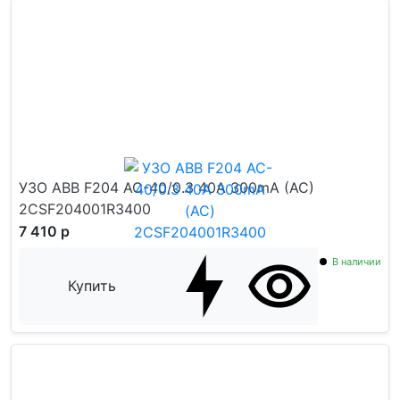
УЗО ABB F204 AC-40/0.3 40А 300mA (АС)
2CSF204001R3400
7 410 р
В наличии
Купить