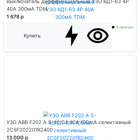
Выключатель дифференциальный УЗО ВД1-63 4Р
40А 300мА TDM
1 678 р
В наличии
Купить
УЗО ABB F202 A S-40/0.1 40А 100mA селективный
2CSF202201R2400
13 000 р