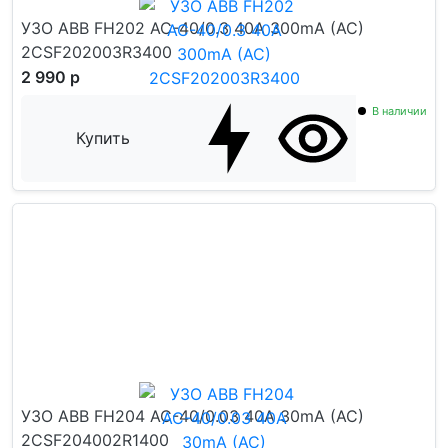
УЗО ABB FH202 AC-40/0.3 40А 300mA (AC)
2CSF202003R3400
2 990 р
В наличии
Купить
УЗО ABB FH204 AC-40/0.03 40А 30mA (AC)
2CSF204002R1400