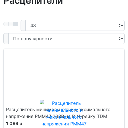
Расцепители
Расцепитель минимального и максимального
напряжения РММ47 230В на DIN-рейку TDM
1 099 р