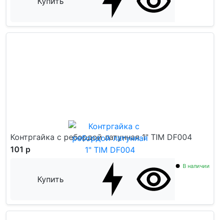
Купить
Контргайка с ребордой латунная 1" TIM DF004
101 р
В наличии
Купить