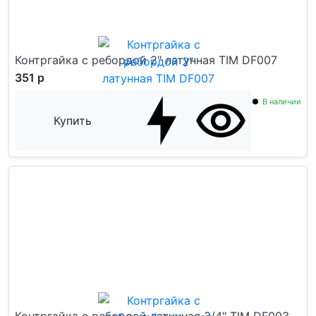
Контргайка с ребордой 2" латунная TIM DF007
351 р
В наличии
Купить