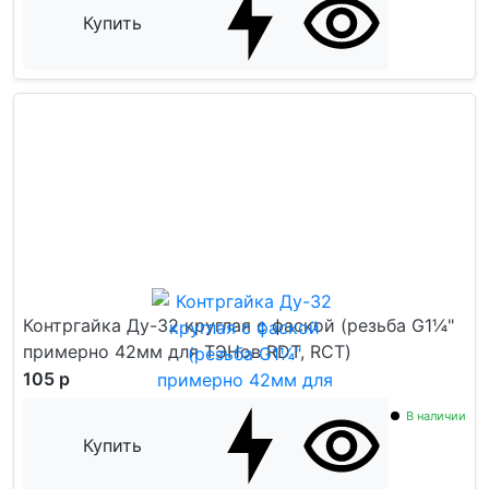
Купить
Контргайка Ду-32 круглая с фаской (резьба G1¼"
примерно 42мм для ТЭНов RDT, RCT)
105 р
В наличии
Купить