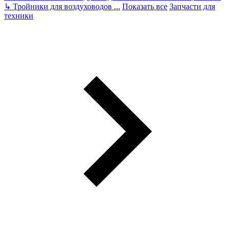
↳
Тройники для воздуховодов
...
Показать все
Запчасти для
техники