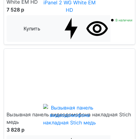
White EM HD
7 528 р
В наличии
Купить
Вызывная панель видеодомофона накладная Stich
медь
3 828 р