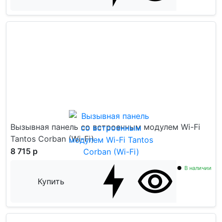
Вызывная панель со встроенным модулем Wi-Fi
Tantos Corban (Wi-Fi)
8 715 р
В наличии
Купить