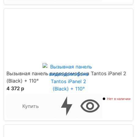
Вызывная панель видеодомофона Tantos iPanel 2
(Black) + 110°
4 372 р
Нет в наличии
Купить