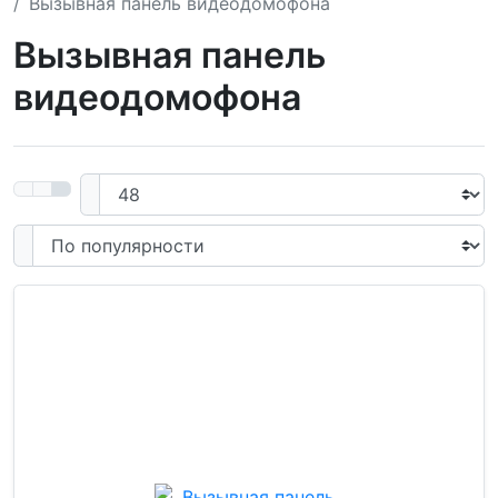
Вызывная панель видеодомофона
Вызывная панель
видеодомофона