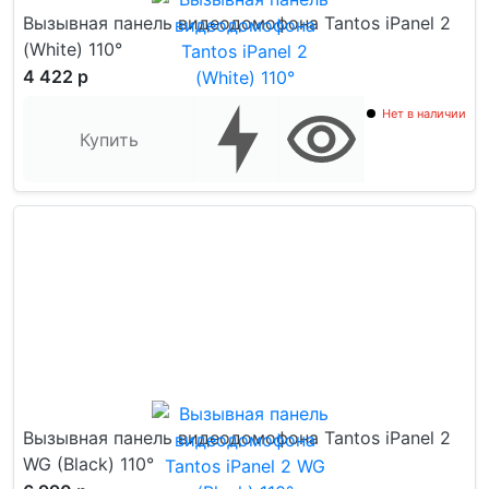
Вызывная панель видеодомофона Tantos iPanel 2
(White) 110°
4 422 р
Нет в наличии
Купить
Вызывная панель видеодомофона Tantos iPanel 2
WG (Black) 110°