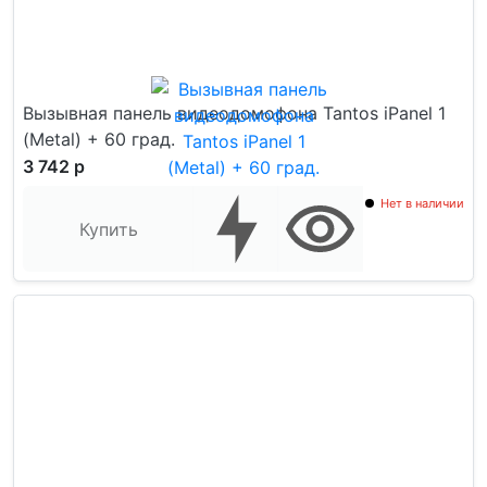
Вызывная панель видеодомофона Tantos iPanel 1
(Metal) + 60 град.
3 742 р
Нет в наличии
Купить