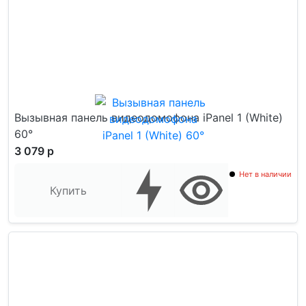
Вызывная панель видеодомофона iPanel 1 (White)
60°
3 079 р
Нет в наличии
Купить