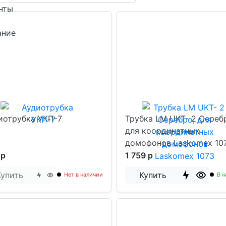
нты
ание
иотрубка УКП-7
Трубка LM UKT- 2 Сереб
для координатных
домофонов Laskomex 10
 р
1 759 р
Купить
Купить
Нет в наличии
В н