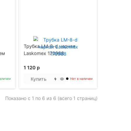
Трубка LM-8-d черная
ем
Laskomex 170988
1 120 р
Купить
аличии
Нет в наличии
Показано с 1 по
6
из 6 (всего 1 страниц)