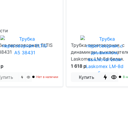
ости
бка переговорная ELTIS
Трубка переговорная, с
38431
динамиком, выключател
Laskomex LM-8d белая.
 р
1 618 р
Купить
Купить
Нет в наличии
В н