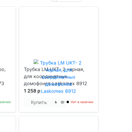
ро,
Трубка LM UKT- 2 черная,
для координатных
73
домофонов Laskomex 8912
1 258 р
Купить
аличии
Нет в наличии