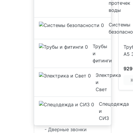
протечек
воды
Системы
безопасн
Трубы
Тру
и
A5 
фитинги
929
Системы безопасности
Электрика
и
- Аудиотрубки для
Свет
домофонов
Спецодежда
- Бесконтактные карты
и
- Гибкий переход
СИЗ
- Дверные звонки