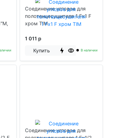
Соединение угловое для
полотенцесушителя 1 Fx1 F
1"M,
хром TIM
1 011 р
Купить
аличии
В наличии
Соединение угловое для
/2 F,
полотенцесушителя 1 Fx1/2