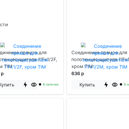
ости
динение прямое для
Соединение прямое для
отенцесушителя 1"Fx1/2F,
полотенцесушителя 1"Fx
м TIM
хром TIM
 р
636 р
Купить
Купить
В наличии
В н