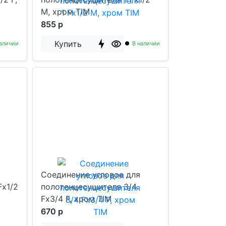
M, хром TIM
855 р
Купить
аличии
В наличии
Соединение угловое для
Fx1/2
полотенцесушителя 3/4
Fx3/4 F, хром TIM
670 р