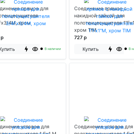
динение прямое для
Соединение прямое с
отенцесушителя
накидной гайкой для
Fx3/4M, хром
полотенцесушителя 1"Fx
хром TIM
 р
727 р
Купить
Купить
В наличии
В н
динение угловое для
Соединение угловое для
отенцесушителя 1 Fx1 M,
полотенцесушителя 1 Fx1