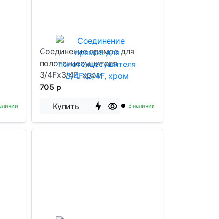
Соединение прямое для
полотенцесушителя
3/4Fx3/4F, хром
705 р
Купить
аличии
В наличии