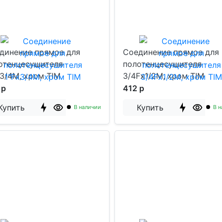
динение прямое для
Соединение прямое для
отенцесушителя
полотенцесушителя
x3/4M, хром TIM
3/4Fx1/2M, хром TIM
 р
412 р
Купить
Купить
В наличии
В н