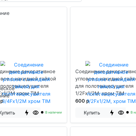
ание
динение декоративное
Соединение декоративн
овое с накидной гайкой
угловое с накидной гайк
 полотенцесушителя
для полотенцесушителя
ческое
Fx1/2M хром TIM
1/2Fx1/2M, хром TIM
ание
 р
600 р
Купить
Купить
В наличии
В н