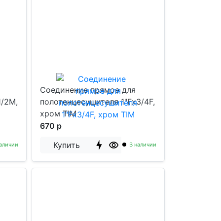
Соединение прямое для
1/2M,
полотенцесушителя 1"Fx3/4F,
хром TIM
670 р
Купить
аличии
В наличии