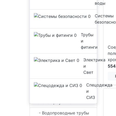
воды
Системы
безопасн
Трубы
и
фитинги
Сое
пол
Трубы и фитинги
хро
Электрика
и
554
- Гильзы для труб
Свет
- Бочонки
Спецодежда
сантехнические
и
- Вентили для
СИЗ
полотенцесушителя
- Водопроводные трубы