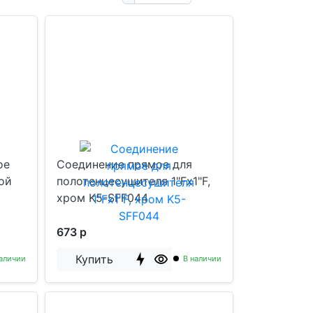
ое
Соединение прямое для
ой
полотенцесушителя 1"Fx1"F,
хром K5-SFF044
673 р
Купить
аличии
В наличии