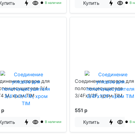
Купить
Купить
В наличии
В н
динение угловое для
Соединение угловое для
отенцесушителя 3/4
полотенцесушителя
/4 M, хром TIM
3/4Fx1/2F, хром TIM
 р
551 р
Купить
Купить
В наличии
В н