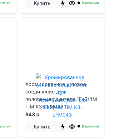
Купить
аличии
В наличии
Хромированное угловое
соединение для
полотенцесушителя 1Fx3/4M
TIM K3-LFM043
843 р
Купить
аличии
В наличии