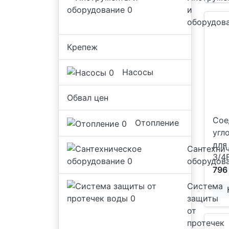
и
оборудов
Крепеж
Насосы
Обвал цен
Сое
Отопление
угл
для
Сантехни
3/4
оборудов
796
Система
защиты
от
протечек