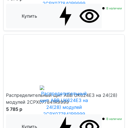
В наличии
Купить
Распределительный щит ABB UK624E3 на 24(28)
модулей 2CPX077841R9999
5 785 р
В наличии
Купить