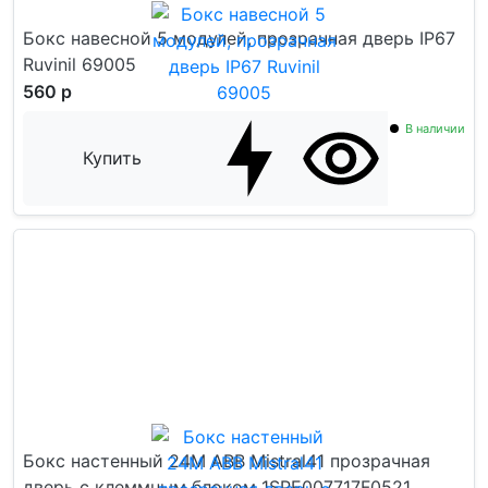
Бокс навесной 5 модулей, прозрачная дверь IP67
Ruvinil 69005
560 р
В наличии
Купить
Бокс настенный 24М ABB Mistral41 прозрачная
дверь с клеммным блоком 1SPE007717F0521