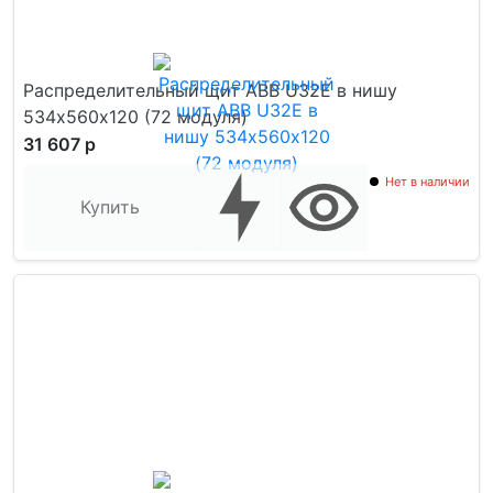
Распределительный щит ABB U32E в нишу
534х560х120 (72 модуля)
31 607 р
Нет в наличии
Купить