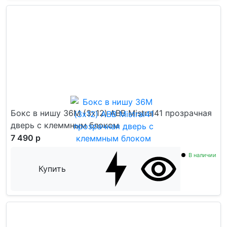
Бокс в нишу 36М (3x12) ABB Mistral41 прозрачная
дверь c клеммным блоком
7 490 р
В наличии
Купить