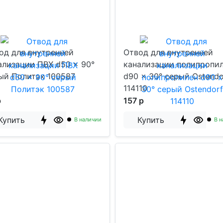
од для внутренней
Отвод для внутренней
ализации ПВХ d50 x 90°
канализации полипропи
ый Политэк 100587
d90 x 30° серый Ostendo
114110
р
157 р
Купить
Купить
В наличии
В н