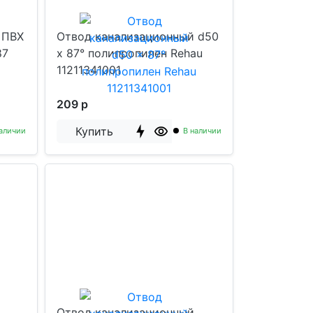
 ПВХ
Отвод канализационный d50
87
x 87° полипропилен Rehau
11211341001
209 р
Купить
аличии
В наличии
Отвод канализационный