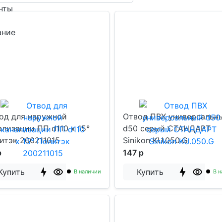
нты
ание
од для наружной
Отвод ПВХ универсальн
ализации ПП d110 х 15°
d50 серый СТАНДАРТ
итэк 200211015
Sinikon KU.050.G
р
147 р
Купить
Купить
В наличии
В н