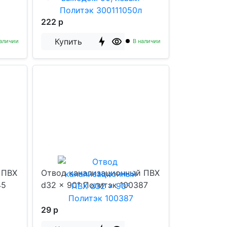
222 р
Купить
аличии
В наличии
 ПВХ
Отвод канализационный ПВХ
45
d32 x 90° Политэк 100387
29 р