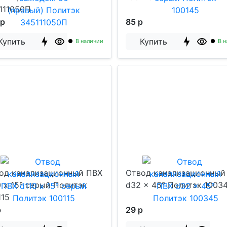
111050П
 р
85 р
Купить
Купить
В наличии
В н
од канализационный ПВХ
Отвод канализационный
0 х 15° серый Политэк
d32 x 45° Политэк 1003
115
р
29 р