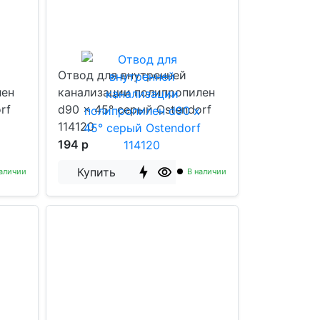
Отвод для внутренней
лен
канализации полипропилен
rf
d90 x 45° серый Ostendorf
114120
194 р
Купить
аличии
В наличии