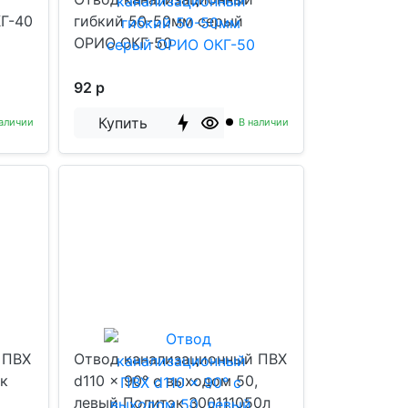
КГ-40
гибкий 50-50мм серый
ОРИО ОКГ-50
92 р
Купить
аличии
В наличии
 ПВХ
Отвод канализационный ПВХ
эк
d110 x 90° с выходом 50,
левый Политэк 300111050л