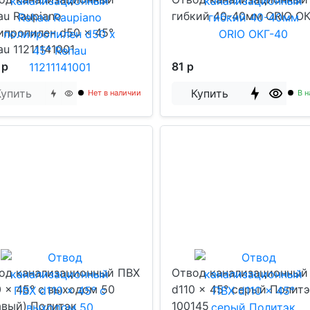
au Raupiano
гибкий 40-40мм ORIO О
ипропилен d50 x 45°
au 11211141001
 р
81 р
Купить
Купить
Нет в наличии
В н
од канализационный ПВХ
Отвод канализационный
0 x 45° с выходом 50
d110 x 45° серый Полит
авый) Политэк
100145