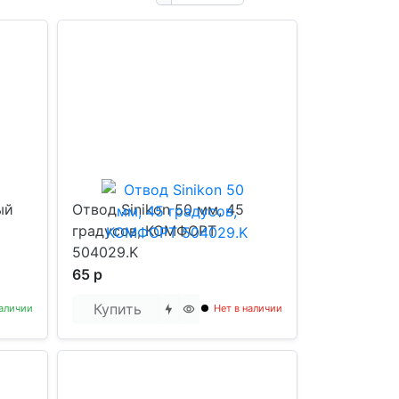
ый
Отвод Sinikon 50 мм, 45
градусов, КОМФОРТ
504029.K
65 р
Купить
аличии
Нет в наличии