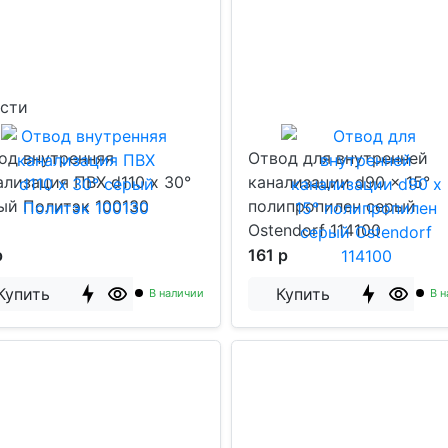
ости
од внутренняя
Отвод для внутренней
ализация ПВХ d110 х 30°
канализации d90 x 15°
ый Политэк 100130
полипропилен серый
Ostendorf 114100
р
161 р
Купить
Купить
В наличии
В н