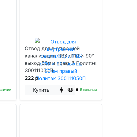
Отвод для внутренней
канализации ПВХ d110 x 90°
выход 50мм правый Политэк
300111050П
222 р
Купить
аличии
В наличии