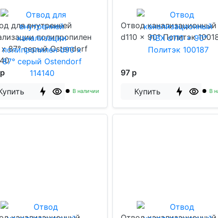
од для внутренней
Отвод канализационный
ализации полипропилен
d110 x 90° Политэк 1001
 х 87° серый Ostendorf
140
 р
97 р
Купить
Купить
В наличии
В н
од канализационный
Отвод канализационный