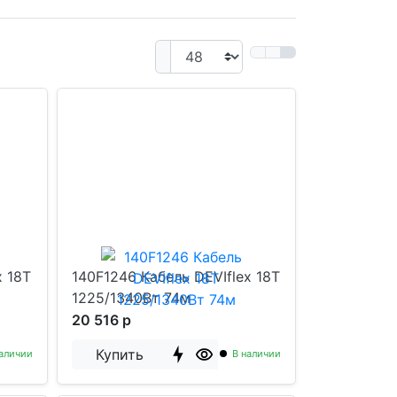
x 18T
140F1246 Кабель DEVIflex 18T
1225/1340Вт 74м
20 516 р
Купить
аличии
В наличии