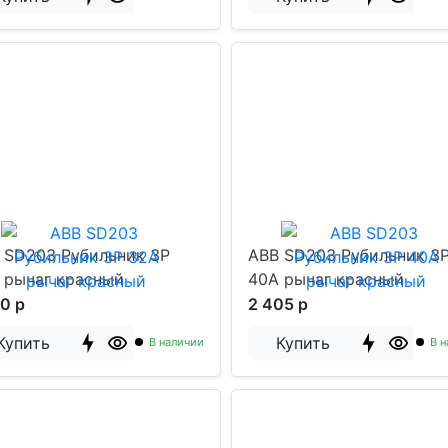
 SD203 Рубильник 3P
ABB SD203 Рубильник 3
 рычаг красный
40A рычаг красный
10 р
2 405 р
Купить
Купить
В наличии
В н