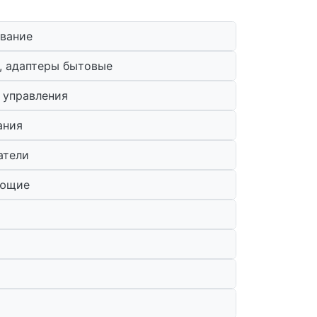
вание
, адаптеры бытовые
 управления
ания
атели
ующие