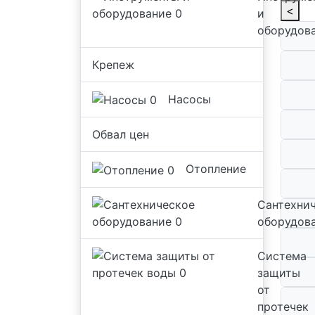
<
и
оборудов
Крепеж
Насосы
Обвал цен
Отопление
Сантехни
оборудов
Система
защиты
от
протечек