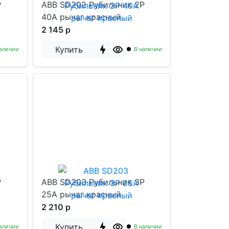
P
ABB SD202 Рубильник 2P
40A рычаг красный
2 145 р
Купить
аличии
В наличии
P
ABB SD203 Рубильник 3P
25A рычаг красный
2 210 р
Купить
аличии
В наличии