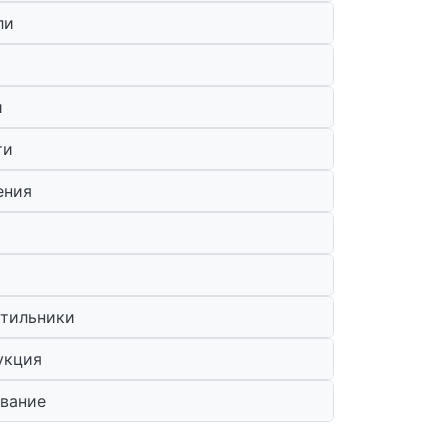
ли
и
ти
ения
ятильники
укция
вание