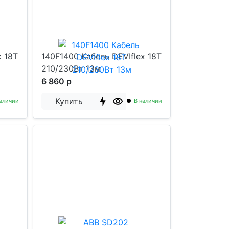
x 18T
140F1400 Кабель DEVIflex 18T
210/230Вт 13м
6 860 р
Купить
аличии
В наличии