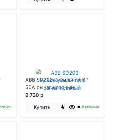
P
ABB SD203 Рубильник 3P
50A рычаг красный
2 730 р
Купить
аличии
В наличии