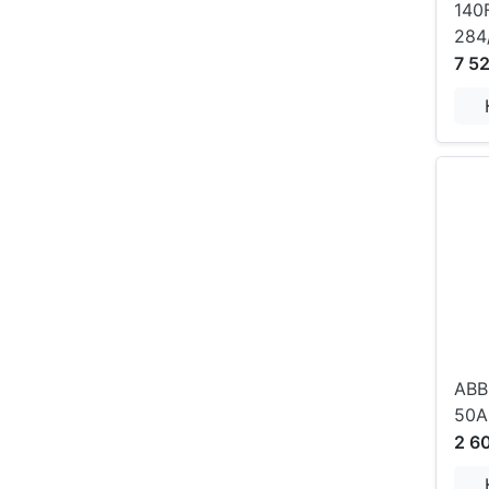
140
284
7 5
ABB
50A
2 6