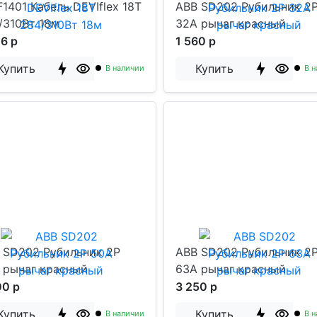
F1401 Кабель DEVIflex 18T
ABB SD202 Рубильник 2
/310Вт 18м
32A рычаг красный
26 р
1 560 р
Купить
Купить
В наличии
В н
 SD202 Рубильник 2P
ABB SD202 Рубильник 2
 рычаг красный
63A рычаг красный
00 р
3 250 р
Купить
Купить
В наличии
В н