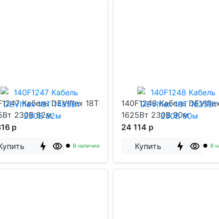
F1247 Кабель DEVIflex 18T
140F1248 Кабель DEVIfle
5Вт 230В 82м
1625Вт 230В 90м
316 р
24 114 р
Купить
Купить
В наличии
В н