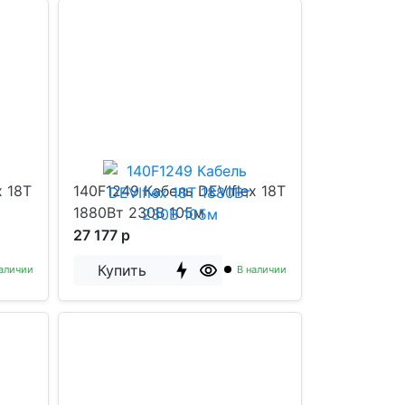
x 18T
140F1249 Кабель DEVIflex 18T
1880Вт 230В 105м
27 177 р
Купить
аличии
В наличии