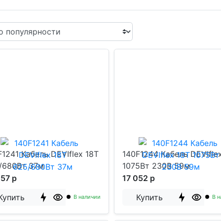
F1241 Кабель DEVIflex 18T
140F1244 Кабель DEVIfle
/680Вт 37м
1075Вт 230В 59м
057 р
17 052 р
Купить
Купить
В наличии
В н