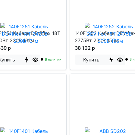
F1251 Кабель DEVIflex 18T
140F1252 Кабель DEVIfle
0Вт 230В 131м
2775Вт 230В 155м
639 р
38 102 р
Купить
Купить
В наличии
В н