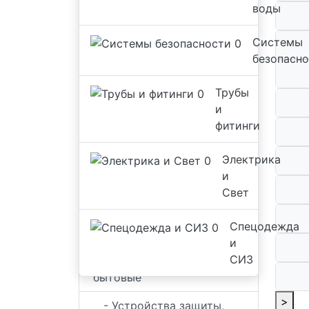
воды
Системы
безопасн
Трубы
и
фитинги
Электрика и Свет
Электрика
и
- Коммутационное
Свет
оборудование
Спецодежда
-
и
Удлинители,разветвители,
СИЗ
переходники, адаптеры
бытовые
>
- Устройства защиты,