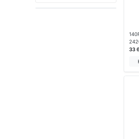
140
242
33 