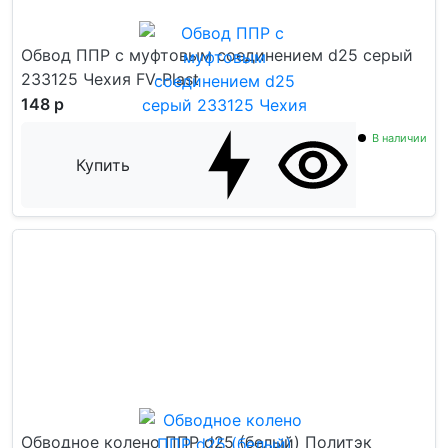
Обвод ППР с муфтовым соединением d25 серый
233125 Чехия FV-Plast
148 р
В наличии
Купить
Обводное колено ППР d25 (белый) Политэк