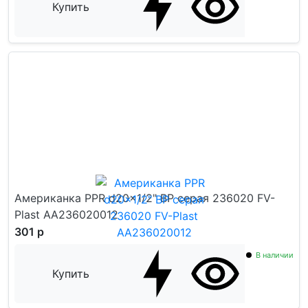
Купить
Американка PPR d20x1/2" ВР серая 236020 FV-
Plast AA236020012
301 р
В наличии
Купить