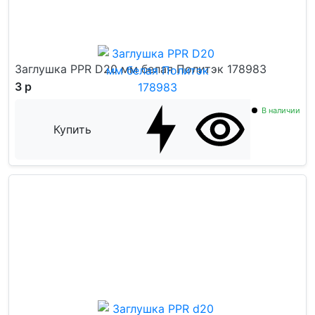
Заглушка PPR D20 мм белая Политэк 178983
3 р
В наличии
Купить