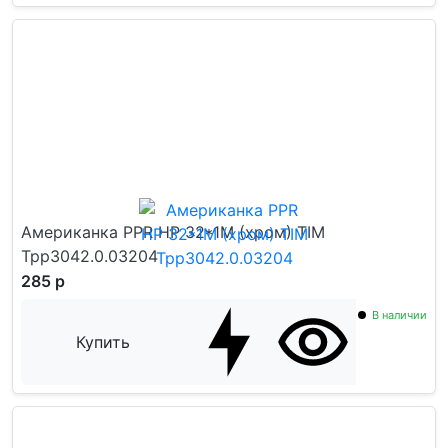
Американка PPR НР 32*1M (хром) TIM
Tpp3042.0.03204
285 р
В наличии
Купить