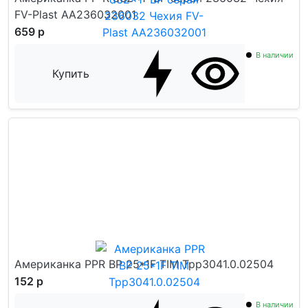
FV-Plast AA236032001
659 р
В наличии
Купить
Американка PPR ВР 25*1F TIM Tpp3041.0.02504
152 р
В наличии