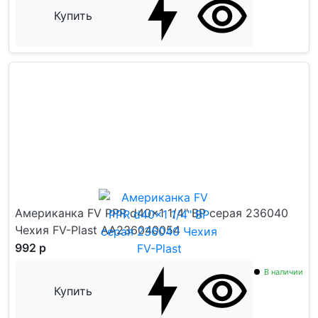
Купить
Американка FV PPR d40x1 1/4" ВР серая 236040
Чехия FV-Plast AA236040054
992 р
В наличии
Купить