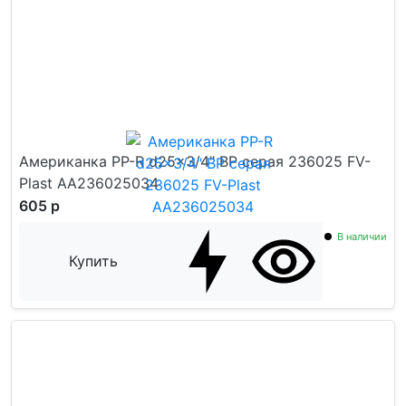
Американка PP-R d25x3/4" ВР серая 236025 FV-
Plast AA236025034
605 р
В наличии
Купить