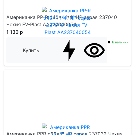
Американка PP-R d40x1 1/4" НР серая 237040
Чехия FV-Plast AA237040054
1 130 р
В наличии
Купить
Американка PPR d32x1" НР серая 237032 Чехия