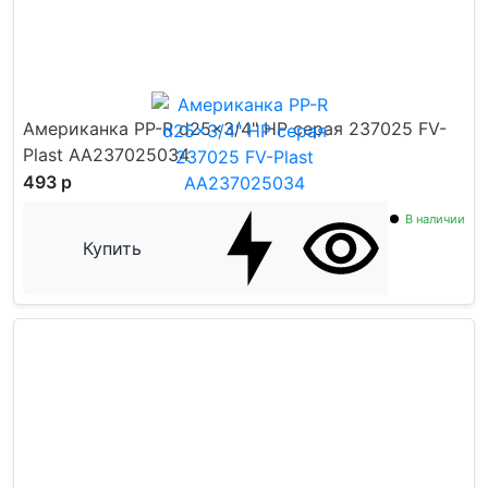
Американка PP-R d25x3/4" НР серая 237025 FV-
Plast AA237025034
493 р
В наличии
Купить