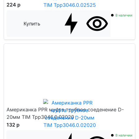
224 р
В наличии
Купить
Американка PPR муфта трубное соеденение D-
20мм TIM Tpp3046.0.02020
132 р
В наличии