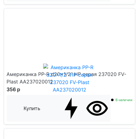
Американка PP-R d20x1/2" НР серая 237020 FV-
Plast AA237020012
356 р
В наличии
Купить