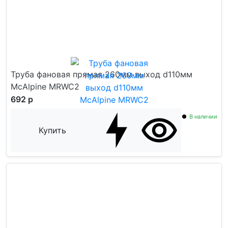
Труба фановая прямая 260мм выход d110мм
McAlpine MRWC2
692 р
В наличии
Купить