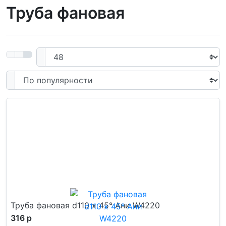
Труба фановая
Труба фановая d110 х 45° Ани W4220
316 р