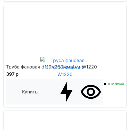
Труба фановая d110x250мм Ани W1220
397 р
В наличии
Купить