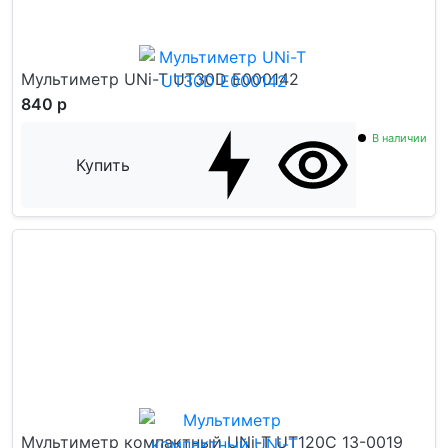
Мультиметр UNi-T UT30D E000142
840 р
В наличии
Купить
Мультиметр компактный UNi-T UT120C 13-0019