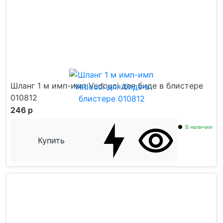
Шланг 1 м имп-имп Vedouci для биде в блистере
010812
246 р
В наличии
Купить