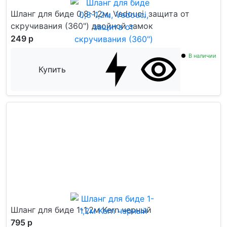
Шланг для биде 0,8-1,2м, Vedouci, защита от
скручивания (360") двойной замок
249 р
В наличии
Купить
Шланг для биде 1-1,2м Kern черный
795 р