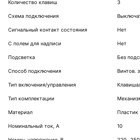
Количество клавиш
3
Схема подключения
Выключат
Сигнальный контакт состояния
Нет
С полем для надписи
Нет
Подсветка
Без подс
Способ подключения
Винтов.
Тип включения/управления
Клавиша
Тип комплектации
Механиз
Материал
Пластик
Номинальный ток, А
10
Номин. напряжение, В
220...250