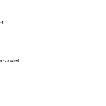
-1)
льном щите)