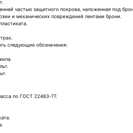
т.
ренней частью защитного покрова, наложенная под бро
озии и механических повреждений лентами брони.
пластиката.
трах.
ать следующие обозначения:
жила.
льт.
ьт.
ласса по ГОСТ 22483-77.
ката.
а.