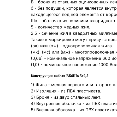
Б
- броня из стальных оцинкованных лен
б
- без подушки, которая является внут
находящегося под ней элемента от корр
Шв
- оболочка из поливинилхлоридного 
5
- количество медных жил.
2,5
- сечение жил в квадратных миллиме
Также в маркировке могут присутствов
(ок) или (ож) - однопроволочная жила.
(мк), (мс) или (мж) - многопроволочная 
(0,66) - номинальное напряжение 660 Во
(1,0) - номинальное напряжение 1000 Вол
Конструкция кабеля ВБбШв 5х2,5
1) Жила - медная первого или второго к
2) Изоляция - из ПВХ пластиката.
3) Броня - из двух стальных лент.
4) Внутренняя оболочка - из ПВХ пласти
5) Внешняя оболочка - из ПВХ пластикат