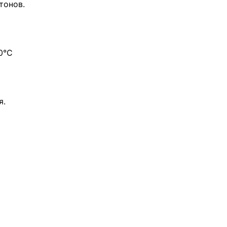
тонов.
0°С
я.