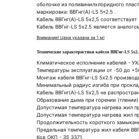
оболочке из поливинилхлоридного плас
маркировка:
ВВГнг(А)-LS 5*2.5
.
Кабель ВВГнг(А)-LS 5х2,5 соответствуе
Кабель ВВГнг-LS 5х2.5 является аналого
Внимание! Цена указана за 1 м!
Технические характеристики кабеля ВВГнг-LS 5х2,
Климатическое исполнение кабелей - УXЛ
Температуры эксплуатации от -50 до +5
Монтаж кабеля ВВГнг-LS 5х2.5 производи
Минимальный радиус изгиба при проклад
Кабель ВВГнг(А)-LS 5х2,5 не распростра
Образование дыма при горении (тлении)
Допустимая температура нагрева жил пр
Допустимая температура нагрева жил пр
Продолжительность короткого замыкани
Предельная температура жил кабеля ВВГ
Код ОКП - 35 3371.