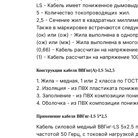
LS
- Кабель имеет пониженное дымовыде
5
- Количество токопроводящих жил.
2,5
- Сечение жил в квадратных миллим
Также в маркировке встречаются следу
(ок) или (ож) - Жила выполнена в одно
(ож) или (мж) - Жила выполнена в мног
(0,66) - Кабель рассчитан на напряжение
(1) - Кабель рассчитан на напряжение 10
Конструкция кабеля ВВГнг(А)-LS 5х2,5
1. Жила – медная, 1 или 2 класса по ГОСТ
2. Изоляция - из ПВХ пластиката пониж
3. Заполнение - из ПВХ композиции пон
4. Оболочка - из ПВХ композиции пони
Применение кабеля ВВГнг-LS 5*2,5
Кабель силовой медный ВВГнг-LS 5х2.5 
частотой 50 Герц, с токовой нагрузкой 