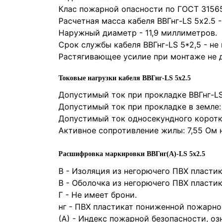
Клас пожарной опасности по ГОСТ 31565-
Расчетная масса кабеля ВВГнг-LS 5х2.5 -
Наружный диаметр - 11,9 миллиметров.
Срок службы кабеля ВВГнг-LS 5*2,5 - не 
Растягивающее усилие при монтаже не 
Токовые нагрузки кабеля ВВГнг-LS 5х2.5
Допустимый ток при прокладке ВВГнг-LS 
Допустимый ток при прокладке в земле:
Допустимый ток односекундного коротк
Активное сопротивление жилы: 7,55 Ом 
Расшифровка маркировки ВВГнг(А)-LS 5х2.5
В
- Изоляция из негорючего ПВХ пласти
В
- Оболочка из негорючего ПВХ пласти
Г
- Не имеет брони.
нг
- ПВХ пластикат пониженной пожарно
(А)
- Индекс пожарной безопасности, озн