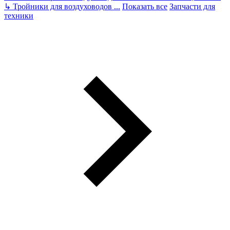
↳
Тройники для воздуховодов
...
Показать все
Запчасти для
техники