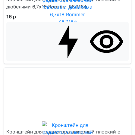
дюбелями 6,7x18 Rommer К6.7,18ф
16 р
Кронштейн для радиатора анкерный плоский с