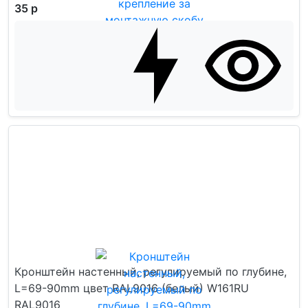
35 р
Кронштейн настенный, регулируемый по глубине,
L=69-90mm цвет RAL9016 (белый) W161RU
RAL9016