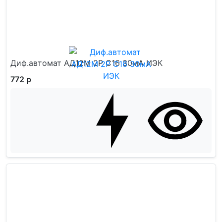
Диф.автомат АД12М 2Р С16 30мА ИЭК
772 р