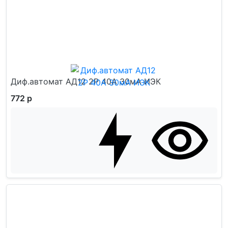
Диф.автомат АД12 2Р 40А 30мА ИЭК
772 р