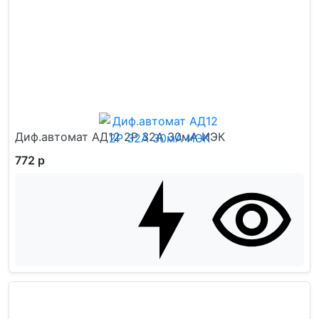
Диф.автомат АД12 2Р 32А 30мА ИЭК
772 р