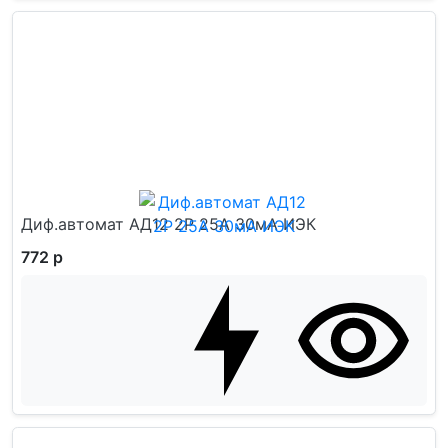
Диф.автомат АД12 2Р 25А 30мА ИЭК
772 р