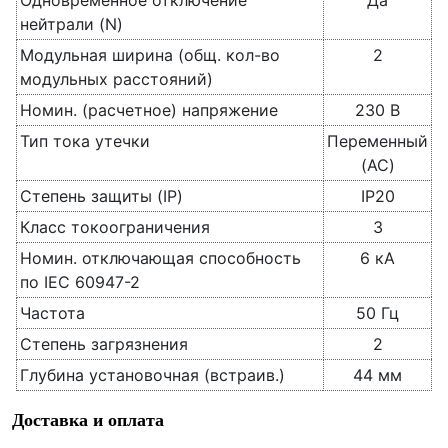
Одновременное отключение
Да
нейтрали (N)
Модульная ширина (общ. кол-во
2
модульных расстояний)
Номин. (расчетное) напряжение
230 В
Тип тока утечки
Переменный
(AC)
Степень защиты (IP)
IP20
Класс токоограничения
3
Номин. отключающая способность
6 кА
по IEC 60947-2
Частота
50 Гц
Степень загрязнения
2
Глубина установочная (встраив.)
44 мм
Доставка и оплата