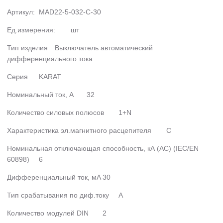
Артикул:
MAD22-5-032-C-30
Ед.измерения:
шт
Тип изделия
Выключатель автоматический
дифференциального тока
Серия
KARAT
Номинальный ток, А
32
Количество силовых полюсов
1+N
Характеристика эл.магнитного расцепителя
C
Номинальная отключающая способность, кА (AC) (IEC/EN
60898)
6
Дифференциальный ток, мА
30
Тип срабатывания по диф.току
A
Количество модулей DIN
2