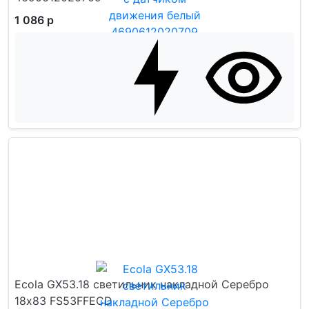
1 086 р
Ecola GX53.18 светильник накладной Серебро
18x83 FS53FFECD