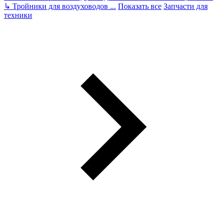
↳
Тройники для воздуховодов
...
Показать все
Запчасти для
техники