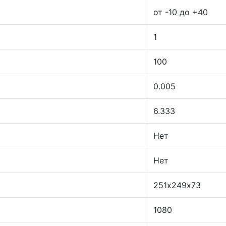
от -10 до +40
1
100
0.005
6.333
Нет
Нет
251х249х73
1080