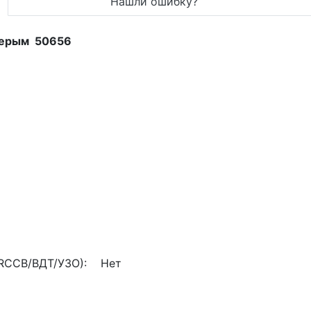
Нашли ошибку?
 серым 50656
(RCCB/ВДТ/УЗО): Нет