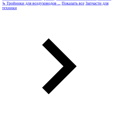
↳
Тройники для воздуховодов
...
Показать все
Запчасти для
техники