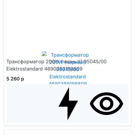
Трансформатор 200W (черный) 95045/00
Elektrostandard 4690389198809
5 260 р