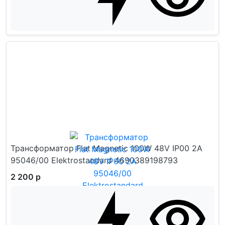
Трансформатор Flat Magnetic 100W 48V IP00 2A
95046/00 Elektrostandard 4690389198793
2 200 р