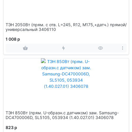
ТЭН 2050Вт (прям. с отв. L=245, R12, M175,+датч.) прямой/
универсальный 3406110
1 008 р
ТЭН 850Вт (прям. U-образн.с датчиком) зам. Samsung-
DC4700006D, SL5105, 053934 (1.40.027.01) 3406078
823 р