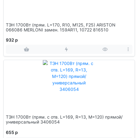
ТЭН 1700Вт (прям. L=170, R10, M125, F25) ARISTON
066086 MERLONI замен. 159AR11, 10722 816510
932 р
ТЭН 1700Вт (прям. с отв. L=169, R=13, M=120) прямой/
универсальный 3406054
655 р