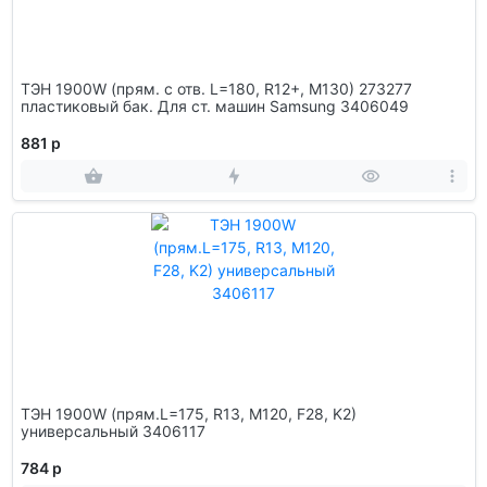
ТЭН 1900W (прям. с отв. L=180, R12+, M130) 273277
пластиковый бак. Для ст. машин Samsung 3406049
881 р
ТЭН 1900W (прям.L=175, R13, M120, F28, K2)
универсальный 3406117
784 р