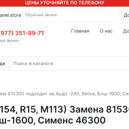
ЦЕНЫ УТОЧНЯЙТЕ ПО ТЕЛЕФОНУ
anel.store
Д
Обратный звонок
Главная
О нас
До
(977) 351-89-71
ый звонок
де
ена 815300 подходит на Ардо -280, Вятка, Бош-1600, С
54, R15, M113) Замена 815
ош-1600, Сименс 46300