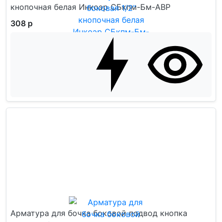
кнопочная белая Инкоэр СБкпм-Бм-АВР
308 р
Арматура для бочка боковой подвод кнопка