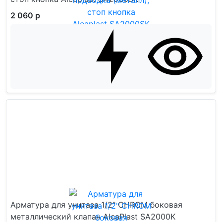
2 060 р
Арматура для унитаза 1/2" CHROM боковая
металлический клапан AlcaPlast SA2000K