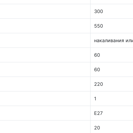
300
550
накаливания ил
60
60
220
1
E27
20