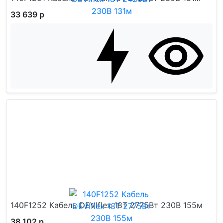
33 639 р
140F1252 Кабель DEVIflex 18T 2775Вт 230В 155м
38 102 р