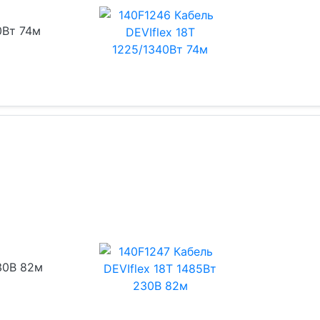
0Вт 74м
230В 82м