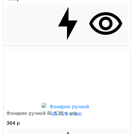
Фонарик ручной BL 525 с usb
364 р