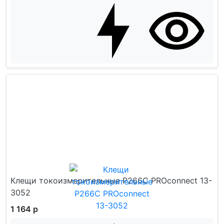
Клещи токоизмерительные P266C PROconnect 13-
3052
1 164 р