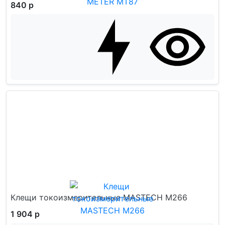
840 р
Клещи токоизмерительные MASTECH M266
1 904 р