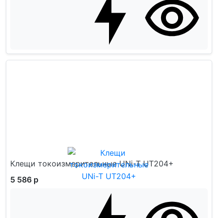
Клещи токоизмерительные UNi-T UT204+
5 586 р