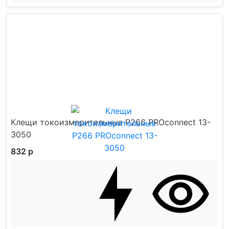
Клещи токоизмерительные P266 PROconnect 13-
3050
832 р