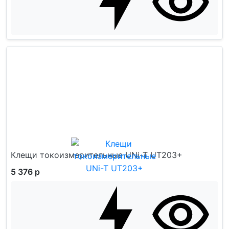
Клещи токоизмерительные UNi-T UT203+
5 376 р