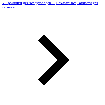
↳
Тройники для воздуховодов
...
Показать все
Запчасти для
техники