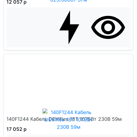
12 057 р
140F1244 Кабель DEVIflex 18T 1075Вт 230В 59м
17 052 р