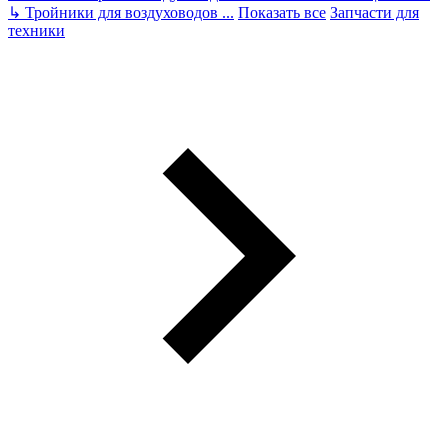
↳
Тройники для воздуховодов
...
Показать все
Запчасти для
техники