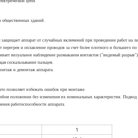
лектрической цепи.
и общественных зданий.
 защищает аппарат от случайных включений при проведении работ на л
 перегрев и оплавление проводов за счет более плотного и большего по
ивает визуальное наблюдение размыкания контактов ("видимый разрыв")
ая соскальзывание пальцев.
онтаж и демонтаж аппарата.
то позволяет избежать ошибок при монтаже.
любом положении без изменения их номинальных характеристик. Подвод
шения работоспособности аппарата.
1