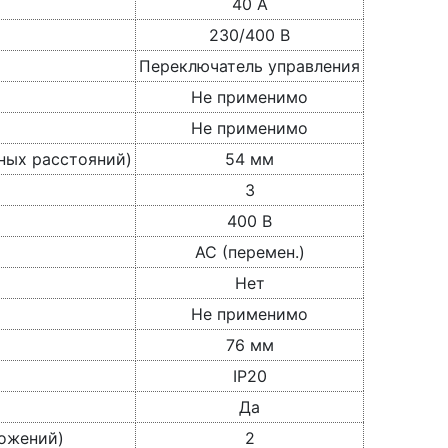
40 А
230/400 В
Переключатель управления
Не применимо
Не применимо
ных расстояний)
54 мм
3
400 В
AC (перемен.)
Нет
Не применимо
76 мм
IP20
Да
ложений)
2