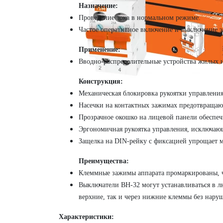
Назначение:
Проведение тока в нормальном режиме.
Частое оперативное включение и выключение э
Применение:
Вводно-распределительные устройства жилых 
Конструкция:
Механическая блокировка рукоятки управления
Насечки на контактных зажимах предотвращают
Прозрачное окошко на лицевой панели обеспеч
Эргономичная рукоятка управления, исключающ
Защелка на DIN-рейку с фиксацией упрощает м
Преимущества:
Клеммные зажимы аппарата промаркированы, ч
Выключатели ВН-32 могут устанавливаться в 
верхние, так и через нижние клеммы без нару
Характеристики: