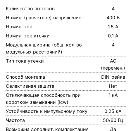
Количество полюсов
4
Номин. (расчетное) напряжение
400 В
Номин. ток
25 А
Номин. ток утечки
0.1 А
Модульная ширина (общ. кол-во
4
модульных расстояний)
Тип тока утечки
AC
(перемен.)
Способ монтажа
DIN-рейка
Селективная защита
Нет
Отключающая способность при
1 кА
коротком замыкании (Icw)
Устойчивость к импульсному току
0.25 кА
Частота
50/60 Гц
Возможна дополнит. комплектация
Да