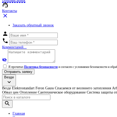
Обратный звонок
Контакты
Заказать обратный звонок
Комментарий...
Я прочитал
Политика безопасности
и согласен с условиями безопасности и обр
Отправить заявку
Везде
Везде
Elektrostandart
Feron
Gauss
Спасаемся от весеннего затопления
Ar
Обвал цен
Отопление
Сантехническое оборудование
Система защиты от
Главная