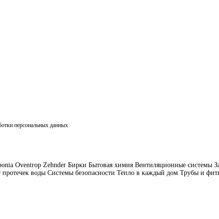
аботки персональных данных
bonia
Oventrop
Zehnder
Бирки
Бытовая химия
Вентиляционные системы
З
 протечек воды
Системы безопасности
Тепло в каждый дом
Трубы и фит