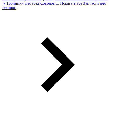
↳
Тройники для воздуховодов
...
Показать все
Запчасти для
техники