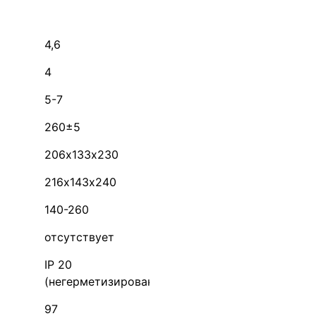
4,6
4
5-7
260±5
206х133х230
216х143х240
140-260
отсутствует
IP 20
(негерметизирован)
97