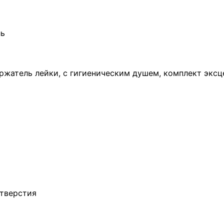
ль
жатель лейки, с гигиеническим душем, комплект эксц
тверстия