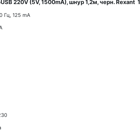
SB 220V (5V, 1500mA), шнур 1,2м, черн. Rexant 
0 Гц, 125 mA
A
230
а